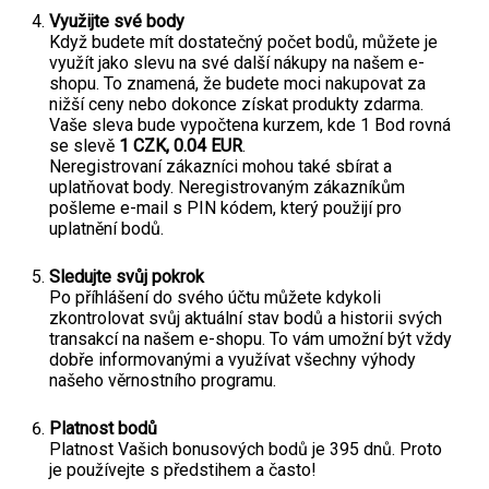
č
u
j
e
m
e