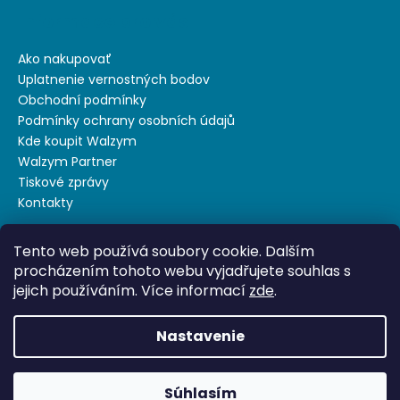
č
Informace pro vás
a
m
e
Ako nakupovať
Uplatnenie vernostných bodov
Obchodní podmínky
Podmínky ochrany osobních údajů
Kde koupit Walzym
Walzym Partner
Tiskové zprávy
Kontakty
Tento web používá soubory cookie. Dalším
Nákupný košík
procházením tohoto webu vyjadřujete souhlas s
jejich používáním. Více informací
zde
.
0
KS /
€0
Nastavenie
Vytvoril Shoptet
Súhlasím