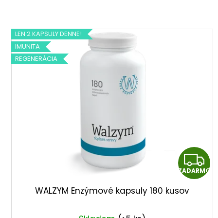
n
V
i
LEN 2 KAPSULY DENNE!
ý
IMUNITA
e
REGENERÁCIA
p
p
i
r
s
o
p
d
r
u
o
Z
k
d
ZADARMO
t
u
o
WALZYM Enzýmové kapsuly 180 kusov
k
v