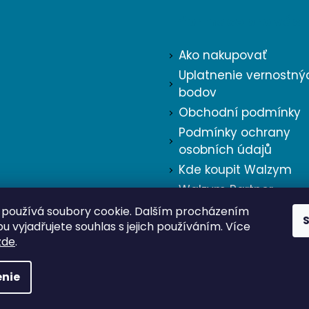
k
Informace pro vás
y
v
Ako nakupovať
ý
Uplatnenie vernostný
p
bodov
i
Obchodní podmínky
s
Podmínky ochrany
osobních údajů
u
Kde koupit Walzym
Walzym Partner
Tiskové zprávy
používá soubory cookie. Dalším procházením
 vyjadřujete souhlas s jejich používáním. Více
Kontakty
zde
.
nie
vyhradené.