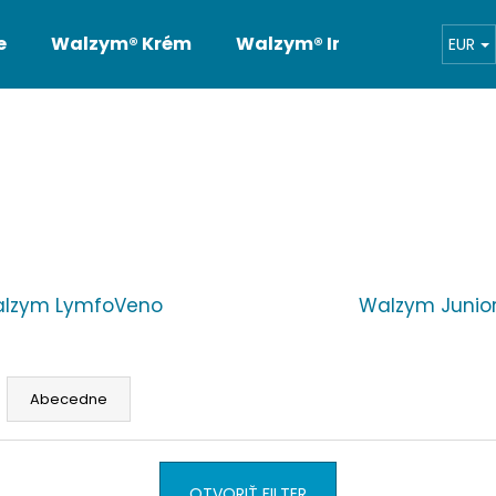
e
Walzym® Krém
Walzym® Intim
Bonusy 
EUR
otrebujete nájsť?
HĽADAŤ
lzym LymfoVeno
Walzym Junio
Odporúčame
Abecedne
OTVORIŤ FILTER