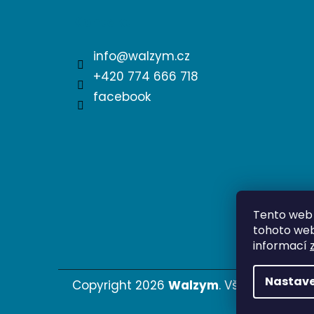
Kontakt
info
@
walzym.cz
+420 774 666 718
facebook
Tento web 
tohoto webu
informací
Nastave
Copyright 2026
Walzym
. Všetky práva 