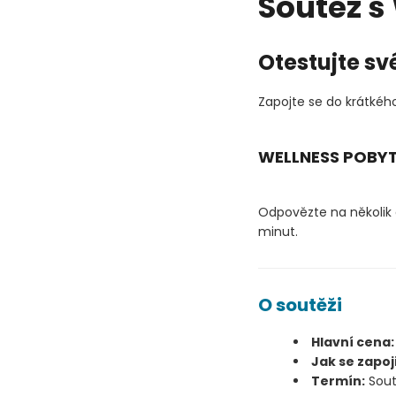
Soutěž 
Otestujte sv
Zapojte se do krátkého
WELLNESS POBYT
Odpovězte na několik o
minut.
O soutěži
Hlavní cena:
Jak se zapoji
Termín:
Sout