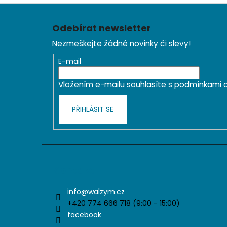
Z
á
Odebírat newsletter
p
Nezmeškejte žádné novinky či slevy!
a
t
E-mail
í
Vložením e-mailu souhlasíte s
podmínkami o
PŘIHLÁSIT SE
Kontakt
info
@
walzym.cz
+420 774 666 718 (9:00 - 15:00)
facebook