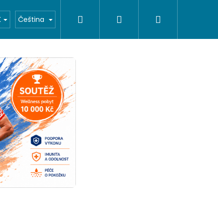
Hledat
Přihlášení
Nákupní
O nás
K
Čeština
košík