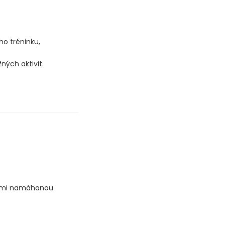
o tréninku,
ných aktivit.
velmi namáhanou