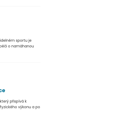
videlném sportu je
a péči o namáhanou
ce
terý přispívá k
fyzického výkonu a po