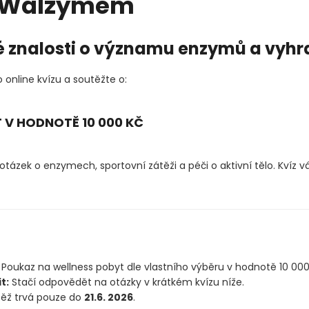
s Walzymem
é znalosti o významu enzymů a vyhr
 online kvízu a soutěžte o:
 V HODNOTĚ 10 000 KČ
tázek o enzymech, sportovní zátěži a péči o aktivní tělo. Kvíz v
Poukaz na wellness pobyt dle vlastního výběru v hodnotě 10 000
t:
Stačí odpovědět na otázky v krátkém kvízu níže.
ěž trvá pouze do
21.6. 2026
.