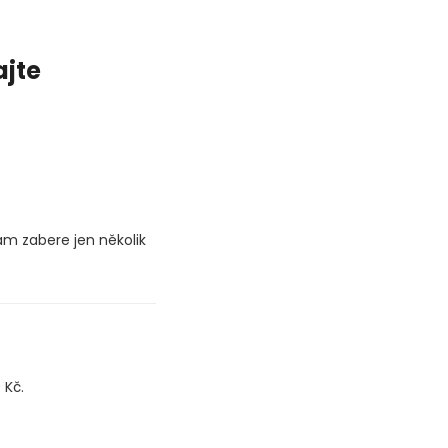
ajte
ám zabere jen několik
 Kč.