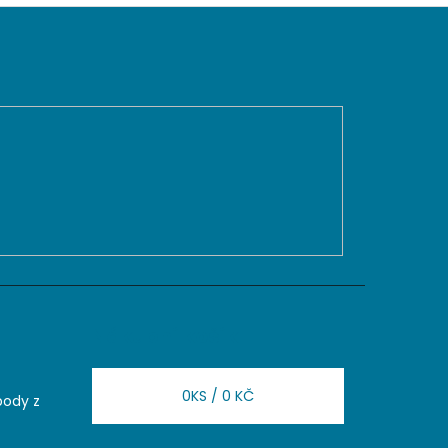
Nákupní košík
0
KS /
0 KČ
body z