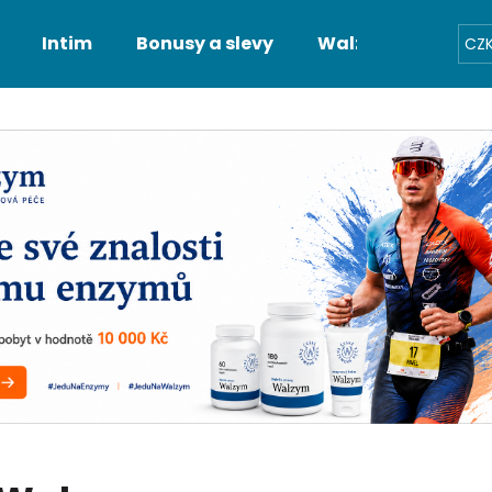
Intim
Bonusy a slevy
Walzym Partner
CZ
otřebujete najít?
HLEDAT
Doporučujeme