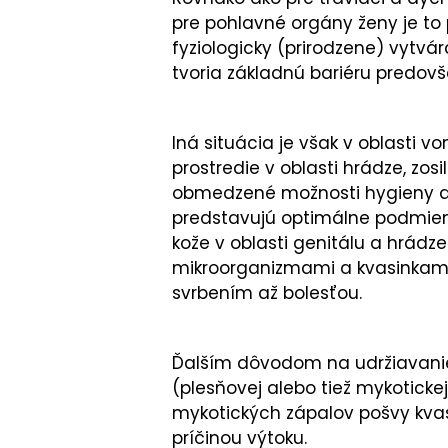
pre pohlavné orgány ženy je to 
fyziologicky (prirodzene) vytvár
tvoria základnú bariéru predov
Iná situácia je však v oblasti
prostredie v oblasti hrádze, zo
obmedzené možnosti hygieny a
predstavujú optimálne podmienk
kože v oblasti genitálu a hrádz
mikroorganizmami a kvasinkam
svrbením až bolesťou.
Ďalším dôvodom na udržiavanie 
(plesňovej alebo tiež mykoticke
mykotických zápalov pošvy kva
príčinou výtoku.