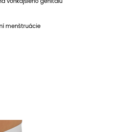
a vonkajšieho genitálu
ní menštruácie