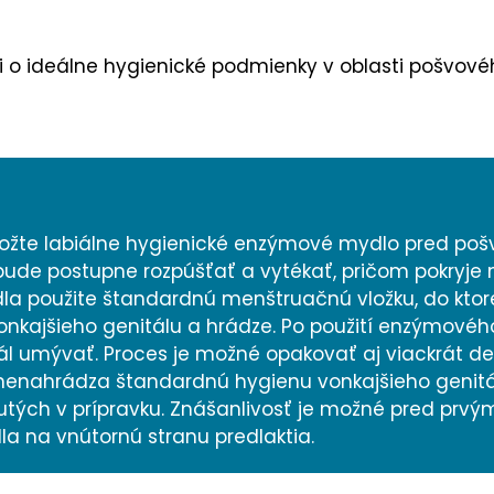
osti o ideálne hygienické podmienky v oblasti pošvo
ložte labiálne hygienické enzýmové mydlo pred po
bude postupne rozpúšťať a vytékať, pričom pokryje m
a použite štandardnú menštruačnú vložku, do ktor
vonkajšieho genitálu a hrádze. Po použití enzýmovéh
tál umývať. Proces je možné opakovať aj viackrát de
enahrádza štandardnú hygienu vonkajšieho genitál
utých v prípravku. Znášanlivosť je možné pred prvý
na vnútornú stranu predlaktia.