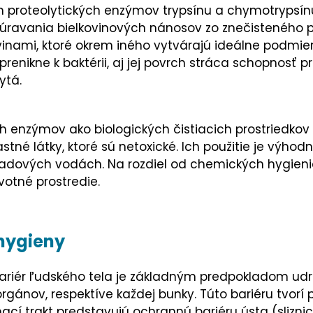
proteolytických enzýmov trypsínu a chymotrypsínu 
úravania bielkovinových nánosov zo znečisteného po
vinami, ktoré okrem iného vytvárajú ideálne podmien
prenikne k baktérii, aj jej povrch stráca schopnosť p
ytá.
ch enzýmov ako biologických čistiacich prostriedko
astné látky, ktoré sú netoxické. Ich použitie je výho
adových vodách. Na rozdiel od chemických hygieni
otné prostredie.
 hygieny
riér ľudského tela je základným predpokladom udr
rgánov, respektíve každej bunky. Túto bariéru tvorí 
ací trakt predstavujú ochrannú bariéru ústa (sliznic