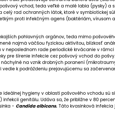
pošvový vchod, teda veľké a malé labia (pysky) a sl
a celý rad ochranných látok, ktoré v symbiotickej sú
šetkým proti infekčným agens (baktériám, vírusom 
 vonkajších pohlavných orgánov, teda mimo pošvovéh
silnené najmä väčšou fyzickou aktivitou, blízkosť an
 v neposlednom rade periodické krvácanie v rámci
y pre šírenie infekcie cez pošvový vchod do pošvy.
e náchylné na vznik drobných poranení (mikrotraumy
i vedie k podráždeniu prejavujúcemu sa začerven
ideálnej hygieny v oblasti pošvového vchodu sú sit
j) infekcii genitálu. Udáva sa, že približne v 80 p
sinka -
Candida albicans
.
Táto kvasinková infekcia 