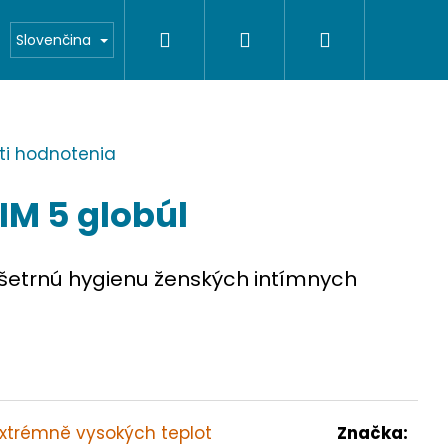
Hľadať
Prihlásenie
Nákupný
a zľavy
Walzym Partner
O nás
Slovenčina
košík
ti hodnotenia
M 5 globúl
etrnú hygienu ženských intímnych
xtrémně vysokých teplot
Značka: