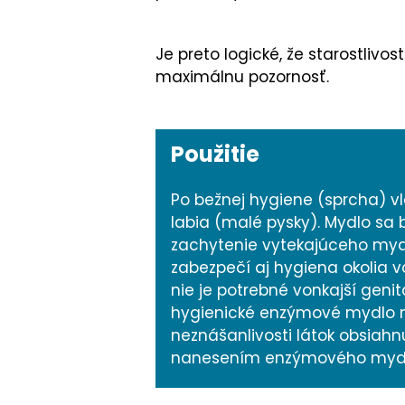
Je preto logické, že starostliv
maximálnu pozornosť.
Použitie
Po bežnej hygiene (sprcha) v
labia (malé pysky). Mydlo sa 
zachytenie vytekajúceho mydl
zabezpečí aj hygiena okolia 
nie je potrebné vonkajší geni
hygienické enzýmové mydlo n
neznášanlivosti látok obsiahn
nanesením enzýmového mydla 