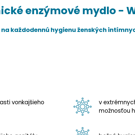
nické enzýmové mydlo -
W
 na každodennú hygienu ženských intímnych
lasti vonkajšieho
v extrémnych
možnosťou h