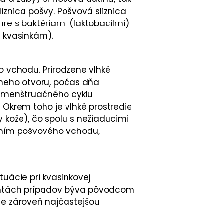
iznica pošvy. Pošvová sliznica
hre s baktériami (laktobacilmi)
a kvasinkám).
o vchodu. Prirodzene vlhké
álneho otvoru, počas dňa
 menštruačného cyklu
 Okrem toho je vlhké prostredie
 kože), čo spolu s nežiaducimi
aním pošvového vchodu,
uácie pri kvasinkovej
ercentách prípadov býva pôvodcom
je zároveň najčastejšou