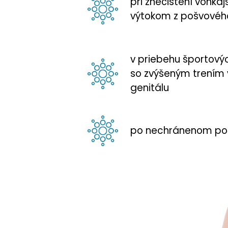
pri znečistení vonkaj
výtokom z pošvovéh
v priebehu športovýc
so zvýšeným trením v
genitálu
po nechránenom po