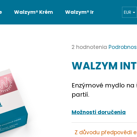
e
Walzym® Krém
Walzym® Intim
Bonusy 
EUR
otrebujete nájsť?
Priemerné
2 hodnotenia
Podrobnos
hodnotenie
HĽADAŤ
WALZYM INTI
produktu
je
5,0
Enzýmové mydlo na š
z
Odporúčame
5
partií.
hviezdičiek.
Možnosti doručenia
Z důvodu předpovědi e