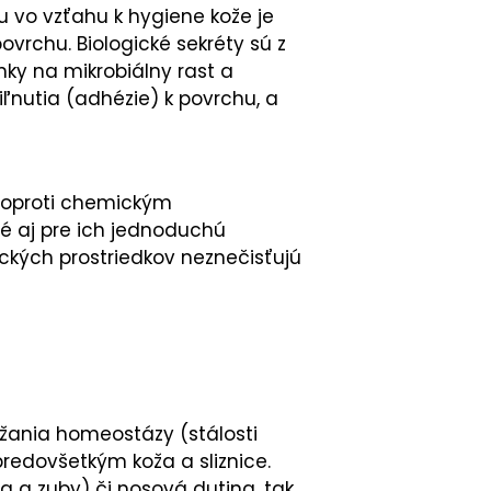
vo vzťahu k hygiene kože je
vrchu. Biologické sekréty sú z
ky na mikrobiálny rast a
riľnutia (adhézie) k povrchu, a
v oproti chemickým
dné aj pre ich jednoduchú
ckých prostriedkov neznečisťujú
žania homeostázy (stálosti
predovšetkým koža a sliznice.
a a zuby) či nosová dutina, tak