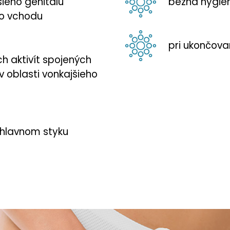
šieho genitálu
bežná hygien
o vchodu
pri ukončova
h aktivít spojených
 oblasti vonkajšieho
hlavnom styku