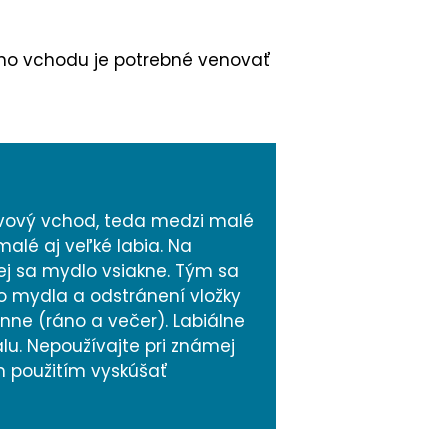
vého vchodu je potrebné venovať
švový vchod, teda medzi malé
alé aj veľké labia. Na
ej sa mydlo vsiakne. Tým sa
o mydla a odstránení vložky
nne (ráno a večer). Labiálne
u. Nepoužívajte pri známej
m použitím vyskúšať