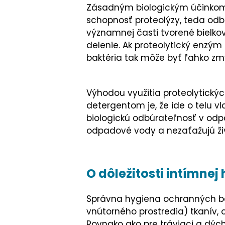
Zásadným biologickým účinkom 
schopnosť proteolýzy, teda odb
významnej časti tvorené bielko
delenie. Ak proteolytický enzým 
baktéria tak môže byť ľahko zm
Výhodou využitia proteolytický
detergentom je, že ide o telu vl
biologickú odbúrateľnosť v odp
odpadové vody a nezaťažujú živ
O dôležitosti intímnej
Správna hygiena ochranných ba
vnútorného prostredia) tkanív, o
Rovnako ako pre tráviaci a dých