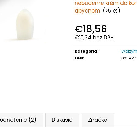
nebudeme krém do kon
abychom
(>5 ks)
€18,56
€15,34 bez DPH
Jednotková
Kategória
:
Walzym®
cena:
EAN
:
859422
odnotenie (2)
Diskusia
Značka