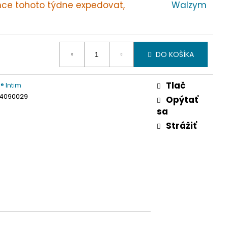
ce tohoto týdne expedovat,
Walzym
DO KOŠÍKA
Tlač
 Intim
4090029
Opýtať
sa
Strážiť