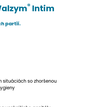
®
alzym
Intim
 partií.
 situáciách so zhoršenou
ygieny