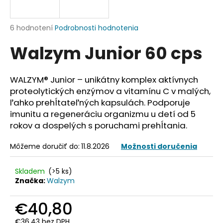
á
j
Priemerné
6 hodnotení
Podrobnosti hodnotenia
s
hodnotenie
Walzym Junior 60 cps
produktu
ť
je
?
5,0
z
WALZYM® Junior – unikátny komplex aktívnych
5
proteolytických enzýmov a vitamínu C v malých,
hviezdičiek.
ľahko prehĺtateľných kapsulách. Podporuje
imunitu a regeneráciu organizmu u detí od 5
HĽADAŤ
rokov a dospelých s poruchami prehĺtania.
Môžeme doručiť do:
11.8.2026
Možnosti doručenia
O
d
Skladem
(>5 ks)
p
Značka:
Walzym
o
r
€40,80
ú
€36,43 bez DPH