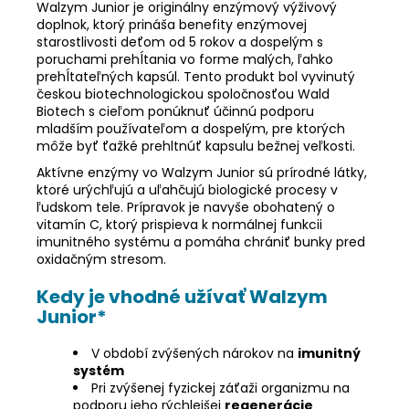
Walzym Junior je originálny enzýmový výživový
doplnok, ktorý prináša benefity enzýmovej
starostlivosti deťom od 5 rokov a dospelým s
poruchami prehĺtania vo forme malých, ľahko
prehĺtateľných kapsúl. Tento produkt bol vyvinutý
českou biotechnologickou spoločnosťou Wald
Biotech s cieľom ponúknuť účinnú podporu
mladším používateľom a dospelým, pre ktorých
môže byť ťažké prehltnúť kapsulu bežnej veľkosti.
Aktívne enzýmy vo Walzym Junior sú prírodné látky,
ktoré urýchľujú a uľahčujú biologické procesy v
ľudskom tele. Prípravok je navyše obohatený o
vitamín C, ktorý prispieva k normálnej funkcii
imunitného systému a pomáha chrániť bunky pred
oxidačným stresom.
Kedy je vhodné užívať Walzym
Junior*
V období zvýšených nárokov na
imunitný
systém
Pri zvýšenej fyzickej záťaži organizmu na
podporu jeho rýchlejšej
regenerácie