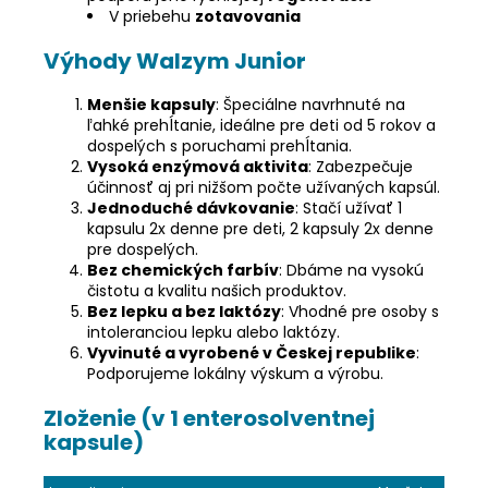
V priebehu
zotavovania
Výhody Walzym Junior
Menšie kapsuly
: Špeciálne navrhnuté na
ľahké prehĺtanie, ideálne pre deti od 5 rokov a
dospelých s poruchami prehĺtania.
Vysoká enzýmová aktivita
: Zabezpečuje
účinnosť aj pri nižšom počte užívaných kapsúl.
Jednoduché dávkovanie
: Stačí užívať 1
kapsulu 2x denne pre deti, 2 kapsuly 2x denne
pre dospelých.
Bez chemických farbív
: Dbáme na vysokú
čistotu a kvalitu našich produktov.
Bez lepku a bez laktózy
: Vhodné pre osoby s
intoleranciou lepku alebo laktózy.
Vyvinuté a vyrobené v Českej republike
:
Podporujeme lokálny výskum a výrobu.
Zloženie (v 1 enterosolventnej
kapsule)