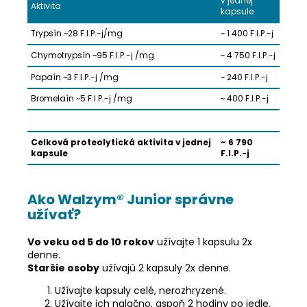
v jednej
Aktivita
kapsule
Trypsín ~28 F.I.P.-j/mg
~ 1 400 F.I.P.-j
Chymotrypsín ~95 F.I.P.-j /mg
~ 4 750 F.I.P.-j
Papaín ~3 F.I.P.-j /mg
~ 240 F.I.P.-j
Bromelaín ~5 F.I.P.-j /mg
~ 400 F.I.P.-j
Celková proteolytická aktivita v jednej
~ 6 790
kapsule
F.I.P.-j
Ako Walzym® Junior správne
užívať?
Vo veku od 5 do 10 rokov
užívajte 1 kapsulu 2x
denne.
Staršie osoby
užívajú 2 kapsuly 2x denne.
Užívajte kapsuly celé, nerozhryzené.
Užívajte ich nalačno, aspoň 2 hodiny po jedle.