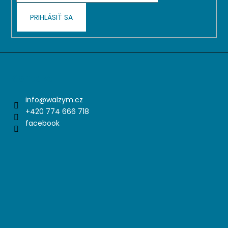
e
PRIHLÁSIŤ SA
Kontakt
info
@
walzym.cz
+420 774 666 718
facebook