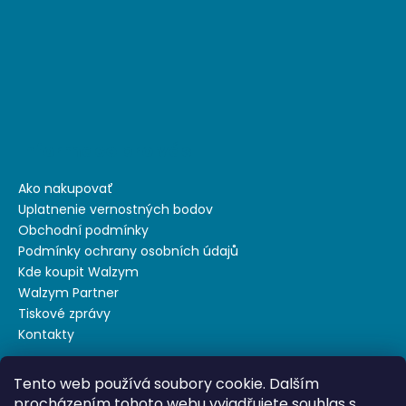
Informace pro vás
Ako nakupovať
Uplatnenie vernostných bodov
Obchodní podmínky
Podmínky ochrany osobních údajů
Kde koupit Walzym
Walzym Partner
Tiskové zprávy
Kontakty
Tento web používá soubory cookie. Dalším
Nákupný košík
procházením tohoto webu vyjadřujete souhlas s