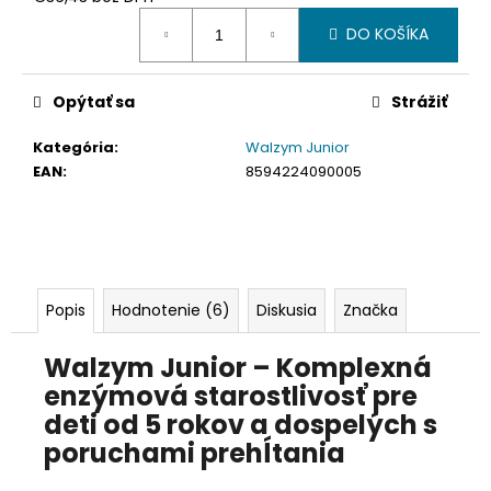
č
Jednotková
a
DO KOŠÍKA
cena:
m
e
Opýtať sa
Strážiť
Kategória
:
Walzym Junior
EAN
:
8594224090005
Popis
Hodnotenie (6)
Diskusia
Značka
Walzym Junior – Komplexná
enzýmová starostlivosť pre
deti od 5 rokov a dospelých s
poruchami prehĺtania