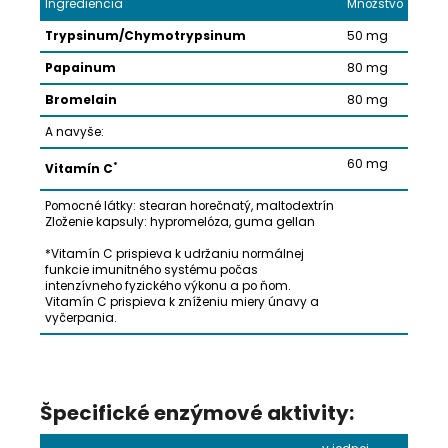
Ingrediencia
Množstvo
Trypsinum/Chymotrypsinum
50 mg
Papainum
80 mg
Bromelain
80 mg
A navyše:
60 mg
*
Vitamín C
Pomocné látky: stearan horečnatý, maltodextrín
Zloženie kapsuly: hypromelóza, guma gellan
*Vitamín C prispieva k udržaniu normálnej
funkcie imunitného systému počas
intenzívneho fyzického výkonu a po ňom.
Vitamín C prispieva k zníženiu miery únavy a
vyčerpania.
Špecifické enzýmové aktivity: