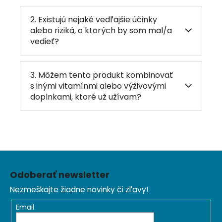
2. Existujú nejaké vedľajšie účinky
alebo riziká, o ktorých by som mal/a
vedieť?
3. Môžem tento produkt kombinovať
s inými vitamínmi alebo výživovými
doplnkami, ktoré už užívam?
Z
á
Odoberať newsletter
p
Nezmeškajte žiadne novinky či zľavy!
ä
t
Email
i