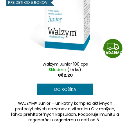
č
PRE DETI OD 5 ROKOV
a
m
e
Z
ZADARMO
A
Walzym Junior 180 cps
D
Skladem
(>5 ks)
€82,20
A
DO KOŠÍKA
R
WALZYM® Junior – unikátny komplex aktívnych
M
proteolytických enzýmov a vitamínu C v malých,
ľahko prehĺtateľných kapsulách. Podporuje imunitu a
O
regeneráciu organizmu u detí od 5...