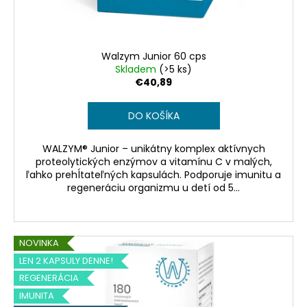
u
á
k
j
t
s
o
Walzym Junior 60 cps
ť
v
Skladem
(>5 ks)
€40,89
?
DO KOŠÍKA
WALZYM® Junior – unikátny komplex aktívnych
HĽADAŤ
proteolytických enzýmov a vitamínu C v malých,
ľahko prehĺtateľných kapsulách. Podporuje imunitu a
regeneráciu organizmu u detí od 5...
O
d
NOVINKA
p
LEN 2 KAPSULY DENNE!
o
r
REGENERÁCIA
ú
IMUNITA