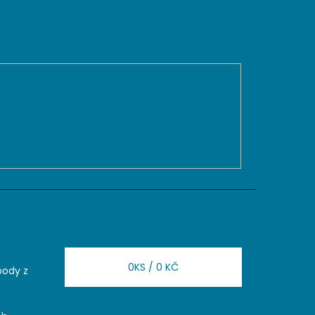
Nákupní košík
0
KS /
0 KČ
body z