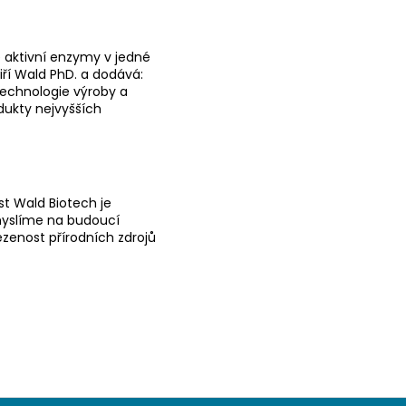
 aktivní enzymy v jedné
 Jiří Wald PhD. a dodává:
Technologie výroby a
dukty nejvyšších
st Wald Biotech je
myslíme na budoucí
ezenost přírodních zdrojů