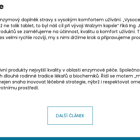
e
enzymový doplněk stravy s vysokým komfortem užívání. „Vysoce
 ne tolik tablet, to byl náš cíl při vývoji Walzym kapsle“ říká Ing.
 produktů se zaměřujeme na účinnost, kvalitu a komfort užívání. 
 velmi rychle rozvíjí, my s nimi držíme krok a připravujeme pro
ivní produkty nejvyšší kvality v oblasti enzymové péče. Společno
 dlouhé rodinné tradice lékařů a biochemiků. Řídí se motem „
 nejen snaha inovovat léčebné strategie, nýbrž i respektovat om
votnímu prostředí.
DALŠÍ ČLÁNEK