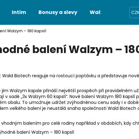
Intim
Bonusy a slevy
Walzym Partner
CZ
ní Walzym – 180 kapslí
otřebujete najít?
odné balení Walzym – 180
HLEDAT
 Wald Biotech reaguje na rostoucí poptávku a představuje nov
Doporučujeme
 že jim Walzym kapsle přináší největší prospěch při pravidelném už
í v sadě „3x Walzym 60 kapslí“. Nové balení Walzym 180 kapslí p
ém obalu. To umožnuje udržet zvýhodněnou cenu sady i v dob
dem velkého balení je neustálá snaha společnosti Wald Biotech 
é vhodným balením pro celé rodiny například v obdobích, kdy chtě