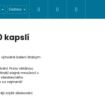
Hledat
Přihlášení
Nákupní
O nás
K
Čeština
košík
 kapslí
é výhodné balení Walzym
ívání. Proto většinou
řináší stejné množství v
ě všeobecného
o co nejmenší
jí zvýšit dávkování.