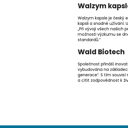
Walzym kapsl
Walzym kapsle je český 
kapsli a snadné užívání. Už
„Při vývoji všech našich
možnosti výzkumu se dnes
standardů.“
Wald Biotech
Společnost přináší inovat
vybudována na základech
generace“. S tím souvisí
a cítit zodpovědnost k ži