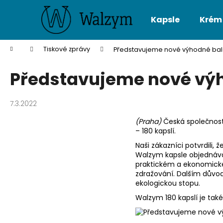
K
Přejít
na
o
Kapsle
Krém
obsah
Zpět
Zpět
š
do
do
í
Domů
Tiskové zprávy
Představujeme nové výhodné bale
Co p
k
obchodu
obchodu
Představujeme nové výh
7.3.2022
(Praha)
Česká společnost
– 180 kapslí.
Naši zákazníci potvrdili,
Walzym kapsle objednávaj
praktickém a ekonomick
zdražování. Dalším důvo
ekologickou stopu.
Walzym 180 kapslí je tak