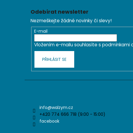
Z
á
Odebírat newsletter
p
Nezmeškejte žádné novinky či slevy!
a
t
E-mail
í
Vložením e-mailu souhlasíte s
podmínkami o
PŘIHLÁSIT SE
Kontakt
info
@
walzym.cz
+420 774 666 718 (9:00 - 15:00)
facebook